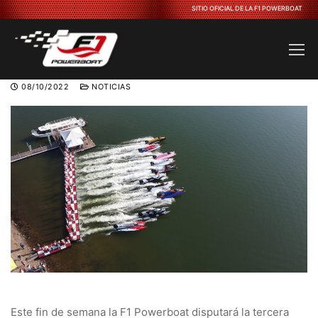
Ir
SITIO OFICIAL DE LA F1 POWERBOAT
al
contenido
08/10/2022
NOTICIAS
Este fin de semana la F1 Powerboat disputará la tercera