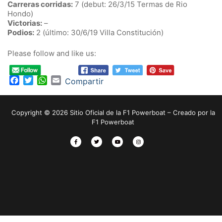
Carreras corridas:
7 (debut: 26/3/15 Termas de Rio
Hondo)
Victorias:
–
Podios:
2 (último: 30/6/19 Villa Constitución)
Please follow and like us:
Facebook
Twitter
WhatsApp
Email
Compartir
Copyright © 2026 Sitio Oficial de la F1 Powerboat – Creado por la
F1 Powerboat